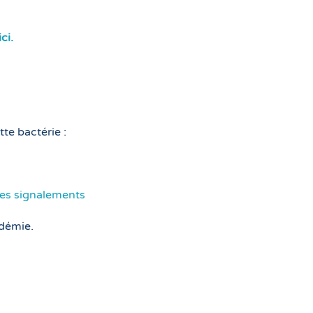
ici.
te bactérie :
 des signalements
idémie.